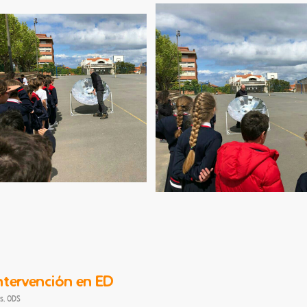
tervención en ED
as
,
ODS