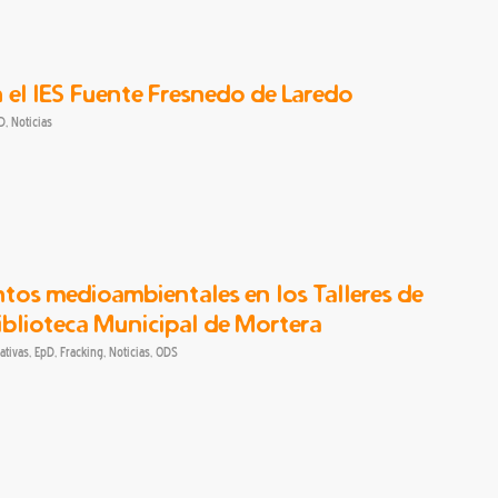
n el IES Fuente Fresnedo de Laredo
D
,
Noticias
os medioambientales en los Talleres de
iblioteca Municipal de Mortera
ativas
,
EpD
,
Fracking
,
Noticias
,
ODS