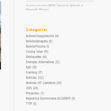
Sesiones sincronas-MOOC Ingeniería Aplicada al
Desarrollo Humano
Categorías
Bolivia-Chaupirancho
(4)
Bolivia-Kanapata
(8)
Bolivia-Pocona
(1)
Cocina Solar
(15)
Destacadas
(61)
Energías Alternativas
(13)
EpD
(51)
Fracking
(17)
Noticias
(132)
Noticias ISF Cantabria
(24)
ODS
(28)
Proyectos
(7)
República Dominicana-JACARAFE
(11)
TTIP
(5)