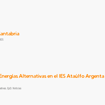
Cantabria
ODS
 Energías Alternativas en el IES Ataúlfo Argenta
ativas
,
EpD
,
Noticias