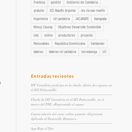
Fracking
gestión
Gobierno de Cantabria
gratuito
IES Ataulfo Argenta
ies ria san martín
Ingeniería
isf cantabria
JACARAFE
Kanapata
Mosoj Causay
Objetivos Desarrollo Sostenible
ods
online
productores
proyecto
Renovables
República Dominicana
Santander
talleres
talleres isf cantabria
torrelavega
UC
Entradas recientes
s
ISF Cantabria participa en la charla «Entre dos aguas» en
el IES Peñacastillo
Charla de ISF Cantabria en el IES Peñacastillo, en el
marco del PIIE «Repensando el agua»
Cuarta edición del curso online gratuito «Ingeniería
Aplicada al Desarrollo Humano»
App Bajo el Tejo