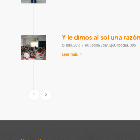
Y le dimos al sol una razón
/
15 abril, 2018
en
Cocina Solar
,
EpD
,
Noticias
,
ODS
Leer más
1
2