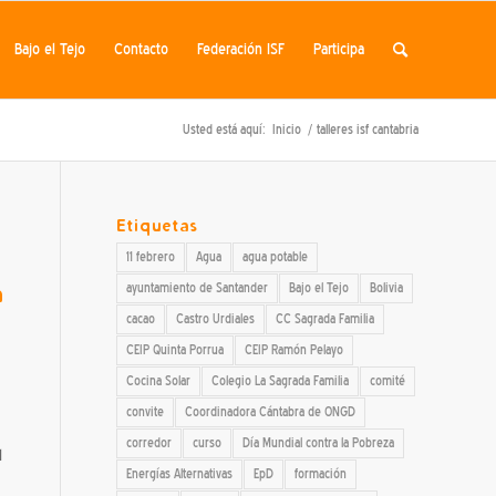
Bajo el Tejo
Contacto
Federación ISF
Participa
Usted está aquí:
Inicio
/
talleres isf cantabria
Etiquetas
11 febrero
Agua
agua potable
n
ayuntamiento de Santander
Bajo el Tejo
Bolivia
cacao
Castro Urdiales
CC Sagrada Familia
CEIP Quinta Porrua
CEIP Ramón Pelayo
Cocina Solar
Colegio La Sagrada Familia
comité
convite
Coordinadora Cántabra de ONGD
corredor
curso
Día Mundial contra la Pobreza
l
Energías Alternativas
EpD
formación